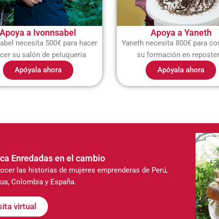
Apoya a Ivonnsabel
Apoya a Yaneth
abel necesita 500€ para hacer
Yaneth necesita 800€ para co
cer su salón de peluquería
su formación en reposter
Apóyala ahora
Apóyala ahora
ica Enredadas en el cambio
nocer las historias de mujeres emprenderas de Perú,
gua, Colombia y España.
sita virtual