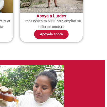
Apoya a Lurdes
ntinuar
Lurdes necesita 500€ para ampliar su
ía
taller de costura
Apóyala ahora