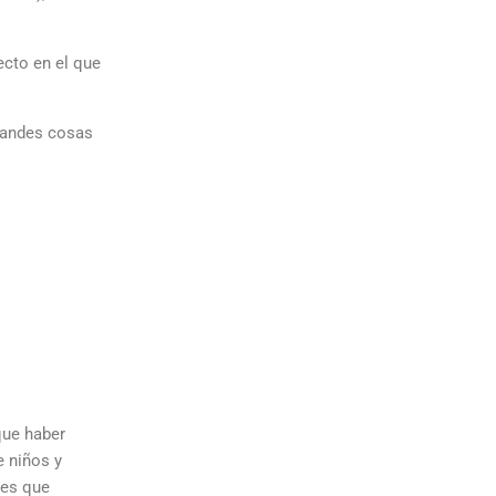
cto en el que
grandes cosas
que haber
e niños y
nes que