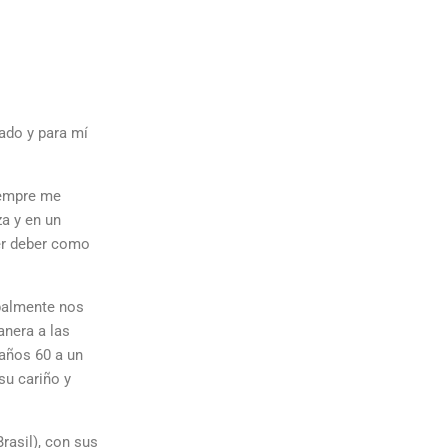
ado y para mí
Siempre me
a y en un
mer deber como
ipalmente nos
anera a las
 años 60 a un
su cariño y
rasil), con sus