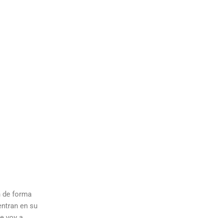
n de forma
entran en su
ue voy a