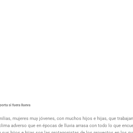
orta si fuera llueva
familias, mujeres muy jóvenes, con muchos hijos e hijas, que trabaja
clima adverso que en épocas de lluvia arrasa con todo lo que encu
 sus hijos e hijas son las protagonistas de los proyectos en los q