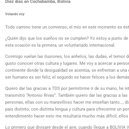
Diez días en Cochabamba, Bolivia
Volando voy
Todo camino tiene un comienzo, el mío en este momento es ést
¿Quién dijo que los sueños no se cumplen? Yo estoy a punto de
esta ocasión es la primera, un voluntariado internacional.
Conmigo vuelan las ilusiones, los anhelos, las dudas, el temor 
gusto conocer otras cultura y lugares. Me voy a acercar a pers
continente donde la desigualdad se acentúa, se enfrentan a una
ser humano es ser feliz, el segundo es hacer felices a los demás
Quiero dar las gracias a TDS por permitirme ir de su mano, he i
transmitió “Antonio Rivas”. También quiero dar las gracias a la
personas, ellas con su maravilloso hacer me enseñan tanto…, día
país distinto, con distinta lengua y cultura para ofrecerme un po
entendimiento hacer esto me resultaría mucho más difícil, ello
Lo primero que divisaré desde el aire, cuando llegue a BOLIVIA (