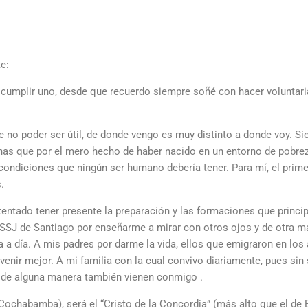
e:
 cumplir uno, desde que recuerdo siempre soñé con hacer voluntari
de no poder ser útil, de donde vengo es muy distinto a donde voy. 
onas que por el mero hecho de haber nacido en un entorno de pobrez
 condiciones que ningún ser humano debería tener. Para mí, el pri
.
ntentado tener presente la preparación y las formaciones que princ
s SSJ de Santiago por enseñarme a mirar con otros ojos y de otra m
 a día. A mis padres por darme la vida, ellos que emigraron en los
rvenir mejor. A mi familia con la cual convivo diariamente, pues sin 
s de alguna manera también vienen conmigo .
Cochabamba), será el “Cristo de la Concordia” (más alto que el de B