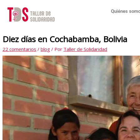
Ir
Escribe
Nombre*
Correo
Web
al
aquí...
electrónico*
Quiénes som
contenido
Diez días en Cochabamba, Bolivia
22 comentarios
/
blog
/ Por
Taller de Solidaridad