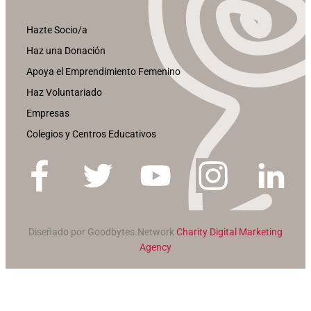
Hazte Socio/a
Haz una Donación
Apoya el Emprendimiento Femenino
Haz Voluntariado
Empresas
Colegios y Centros Educativos
Diseñado por Goodbytes.Network
Charity Digital Marketing
Agency