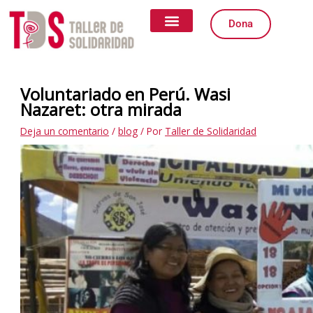
Ir
Escribe
Nombre*
Correo
Web
al
aquí...
electrónico*
Dona
contenido
Quiénes somos
Qué Hacemos
Igualdad de Género
Formas de Colaborar
Voluntariado en Perú. Wasi
Nazaret: otra mirada
Deja un comentario
/
blog
/ Por
Taller de Solidaridad