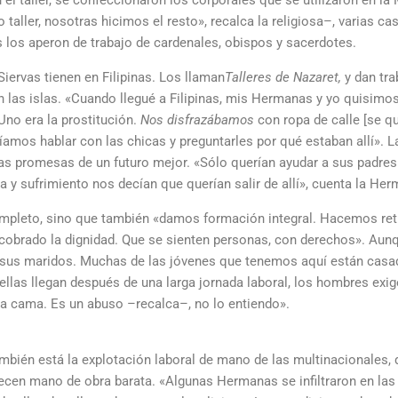
 el taller, se confeccionaron los corporales que se utilizaron en la 
taller, nosotras hicimos el resto», recalca la religiosa–, varias cas
los aperon de trabajo de cardenales, obispos y sacerdotes.
iervas tienen en Filipinas. Los llaman
Talleres de Nazaret,
y dan tra
n las islas. «Cuando llegué a Filipinas, mis Hermanas y yo quisimos 
Uno era la prostitución.
Nos disfrazábamos
con ropa de calle [se qu
amos hablar con las chicas y preguntarles por qué estaban allí». L
as promesas de un futuro mejor. «Sólo querían ayudar a sus padres 
 y sufrimiento nos decían que querían salir de allí», cuenta la Her
completo, sino que también «damos formación integral. Hacemos ret
cobrado la dignidad. Que se sienten personas, con derechos». Aun
 sus maridos. Muchas de las jóvenes que tenemos aquí están casad
ellas llegan después de una larga jornada laboral, los hombres exig
 la cama. Es un abuso –recalca–, no lo entiendo».
También está la explotación laboral de mano de las multinacionales,
frecen mano de obra barata. «Algunas Hermanas se infiltraron en las