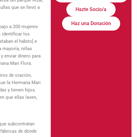
Misa del parque Rizal,
ullas que se llevó a
Hazte Socio/a
Haz una Donación
bajo a 200 mujeres
identificar los
itaban el hábito] e
a mayoría, niñas
y enviar dinero para
mana Mari Flora.
iros de oración,
que la Hermana Mari
as y tienen hijos.
en que ellas laven,
 que subcontratan
 fábricas de dónde