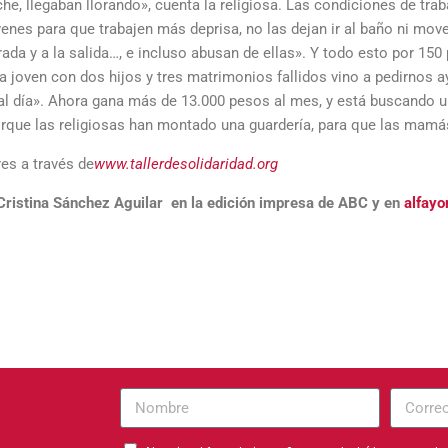
e, llegaban llorando», cuenta la religiosa. Las condiciones de tra
nes para que trabajen más deprisa, no las dejan ir al baño ni move
rada y a la salida…, e incluso abusan de ellas». Y todo esto por 150
a joven con dos hijos y tres matrimonios fallidos vino a pedirnos a
al día». Ahora gana más de 13.000 pesos al mes, y está buscando u
porque las religiosas han montado una guardería, para que las mamás
es a través de
www.tallerdesolidaridad.org
 Cristina Sánchez Aguilar en la edición impresa de ABC y en
alfay
Nombre
Correo
electrón