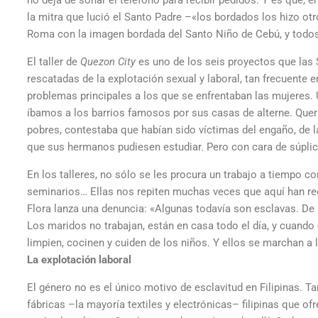
no deja de sonar el teléfono para recibir pedidos. Y es que, en
la mitra que lució el Santo Padre –«los bordados los hizo otro 
Roma con la imagen bordada del Santo Niño de Cebú, y todos 
El taller de
Quezon City
es uno de los seis proyectos que las S
rescatadas de la explotación sexual y laboral, tan frecuente e
problemas principales a los que se enfrentaban las mujeres. 
íbamos a los barrios famosos por sus casas de alterne. Querí
pobres, contestaba que habían sido víctimas del engaño, de l
que sus hermanos pudiesen estudiar. Pero con cara de súplica
En los talleres, no sólo se les procura un trabajo a tiempo 
seminarios… Ellas nos repiten muchas veces que aquí han re
Flora lanza una denuncia: «Algunas todavía son esclavas. De
Los maridos no trabajan, están en casa todo el día, y cuando 
limpien, cocinen y cuiden de los niños. Y ellos se marchan a
La explotación laboral
El género no es el único motivo de esclavitud en Filipinas. 
fábricas –la mayoría textiles y electrónicas– filipinas que o