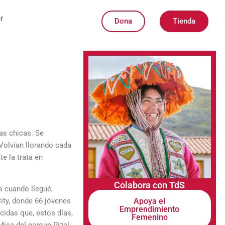
r
Dona
Tienda
las chicas. Se
«Volvían llorando cada
e la trata en
Colabora con TdS
s cuando llegué,
City, donde 66 jóvenes
Apoya el
Emprendimiento
cidas que, estos días,
Femenino