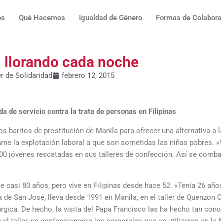
os
Qué Hacemos
Igualdad de Género
Formas de Colabora
n llorando cada noche
er de Solidaridad
febrero 12, 2015
a de servicio contra la trata de personas en Filipinas
os barrios de prostitución de Manila para ofrecer una alternativa a 
carne la explotación laboral a que son sometidas las niñas pobres. 
00 jóvenes rescatadas en sus talleres de confección. Así se combat
casi 80 años, pero vive en Filipinas desde hace 52. «Tenía 26 año
 de San José, lleva desde 1991 en Manila, en el taller de Quenzon 
rgica. De hecho, la visita del Papa Francisco las ha hecho tan cono