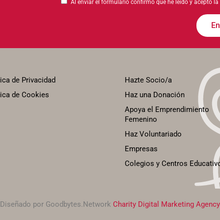
Al enviar el formulario confirmo que he leído y acepto la
En
tica de Privacidad
Hazte Socio/a
tica de Cookies
Haz una Donación
Apoya el Emprendimiento
Femenino
Haz Voluntariado
Empresas
Colegios y Centros Educativ
Diseñado por Goodbytes.Network
Charity Digital Marketing Agency