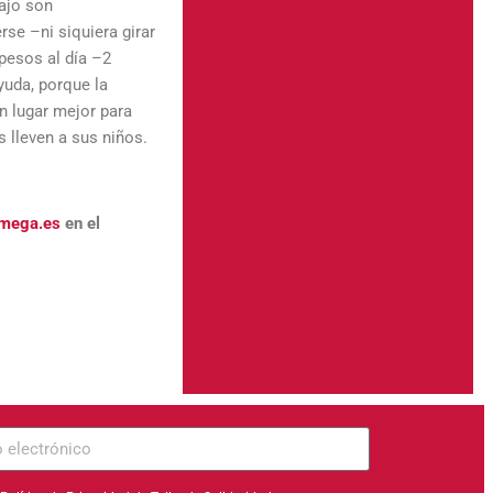
bajo son
rse –ni siquiera girar
 pesos al día –2
yuda, porque la
n lugar mejor para
 lleven a sus niños.
omega.es
en el
ico