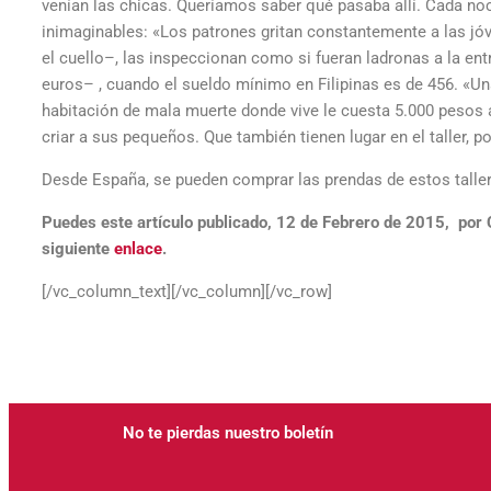
venían las chicas. Queríamos saber qué pasaba allí. Cada noch
inimaginables: «Los patrones gritan constantemente a las jóve
el cuello–, las inspeccionan como si fueran ladronas a la ent
euros– , cuando el sueldo mínimo en Filipinas es de 456. «Un
habitación de mala muerte donde vive le cuesta 5.000 pesos 
criar a sus pequeños. Que también tienen lugar en el taller, 
Desde España, se pueden comprar las prendas de estos taller
Puedes este artículo publicado, 12 de Febrero de 2015, por
siguiente
enlace
.
[/vc_column_text][/vc_column][/vc_row]
No te pierdas nuestro boletín