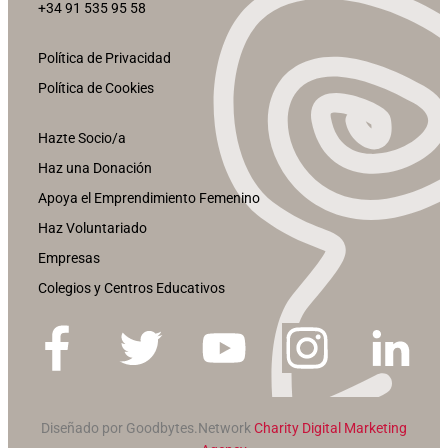
+34 91 535 95 58
Política de Privacidad
Política de Cookies
Hazte Socio/a
Haz una Donación
Apoya el Emprendimiento Femenino
Haz Voluntariado
Empresas
Colegios y Centros Educativos
Diseñado por Goodbytes.Network
Charity Digital Marketing