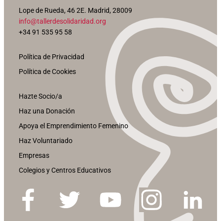
Lope de Rueda, 46 2E. Madrid, 28009
info@tallerdesolidaridad.org
+34 91 535 95 58
Política de Privacidad
Política de Cookies
Hazte Socio/a
Haz una Donación
Apoya el Emprendimiento Femenino
Haz Voluntariado
Empresas
Colegios y Centros Educativos