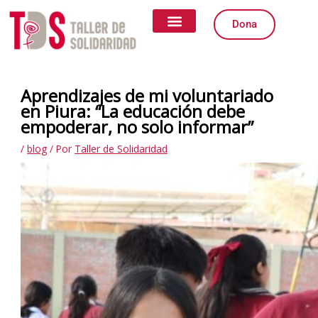
Ir
al
Dona
contenido
Quiénes somos
Qué Hacemos
Igualdad de Género
Formas de Colaborar
Aprendizajes de mi voluntariado
en Piura: “La educación debe
empoderar, no solo informar”
/
blog
/ Por
Taller de Solidaridad