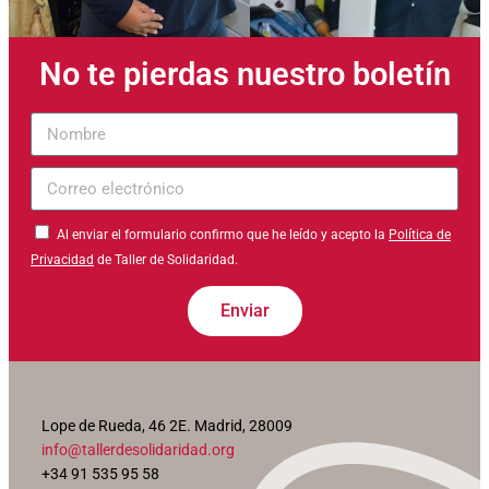
No te pierdas nuestro boletín
Nombre
Correo
electrónico
Al enviar el formulario confirmo que he leído y acepto la
Política de
Privacidad
de Taller de Solidaridad.
Enviar
Lope de Rueda, 46 2E. Madrid, 28009
info@tallerdesolidaridad.org
+34 91 535 95 58