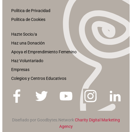
Política de Privacidad
Política de Cookies
Hazte Socio/a
Haz una Donación
Apoya el Emprendimiento Femenino
Haz Voluntariado
Empresas
Colegios y Centros Educativos
Diseñado por Goodbytes.Network
Charity Digital Marketing
Agency