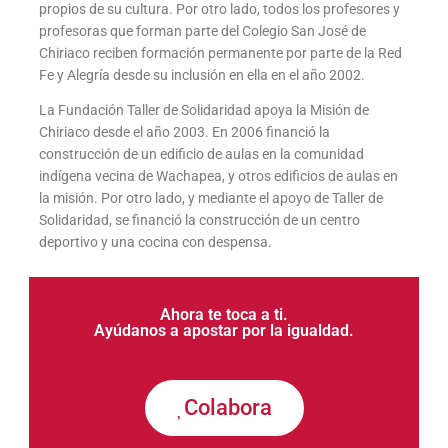
propios de su cultura. Por otro lado, todos los profesores y
profesoras que forman parte del Colegio San José de
Chiriaco reciben formación permanente por parte de la Red
Fe y Alegría desde su inclusión en ella en el año 2002.
La Fundación Taller de Solidaridad apoya la Misión de
Chiriaco desde el año 2003. En 2006 financió la
construcción de un edificio de aulas en la comunidad
indígena vecina de Wachapea, y otros edificios de aulas en
la misión. Por otro lado, y mediante el apoyo de Taller de
Solidaridad, se financió la construcción de un centro
deportivo y una cocina con despensa.
Ahora te toca a ti.
Ayúdanos a apostar por la igualdad.
Colabora