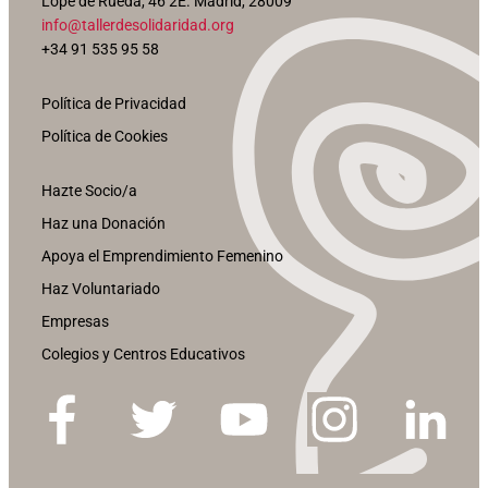
Lope de Rueda, 46 2E. Madrid, 28009
info@tallerdesolidaridad.org
+34 91 535 95 58
Política de Privacidad
Política de Cookies
Hazte Socio/a
Haz una Donación
Apoya el Emprendimiento Femenino
Haz Voluntariado
Empresas
Colegios y Centros Educativos