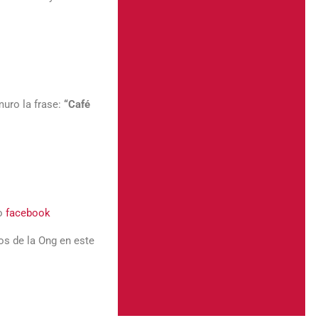
uro la frase:
“Café
ro
facebook
tos de la Ong en este