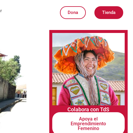
r
Dona
Tienda
Colabora con TdS
Apoya el
Emprendimiento
Femenino