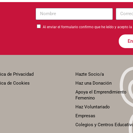
Nombre
Correo
electrón
Al enviar el formulario confirmo que he leído y acepto la
En
tica de Privacidad
Hazte Socio/a
tica de Cookies
Haz una Donación
Apoya el Emprendimiento
Femenino
Haz Voluntariado
Empresas
Colegios y Centros Educativ