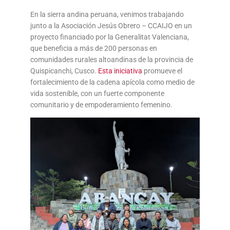
En la sierra andina peruana, venimos trabajando
junto a la Asociación Jesús Obrero – CCAIJO en un
proyecto financiado por la Generalitat Valenciana,
que beneficia a más de 200 personas en
comunidades rurales altoandinas de la provincia de
Quispicanchi, Cusco.
Esta iniciativa
promueve el
fortalecimiento de la cadena apícola como medio de
vida sostenible, con un fuerte componente
comunitario y de empoderamiento femenino.