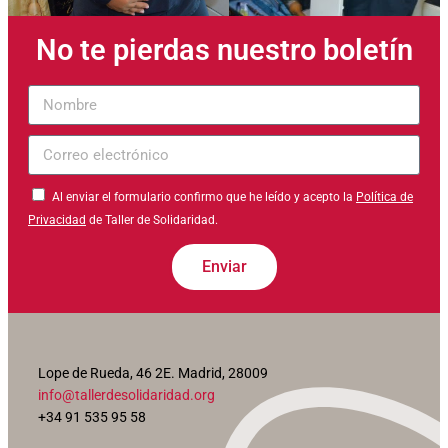
No te pierdas nuestro boletín
Nombre
Correo
electrónico
Al enviar el formulario confirmo que he leído y acepto la
Política de
Privacidad
de Taller de Solidaridad.
Enviar
Lope de Rueda, 46 2E. Madrid, 28009
info@tallerdesolidaridad.org
+34 91 535 95 58