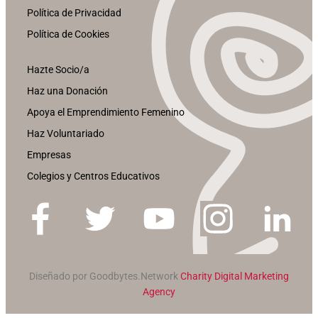
Política de Privacidad
Política de Cookies
Hazte Socio/a
Haz una Donación
Apoya el Emprendimiento Femenino
Haz Voluntariado
Empresas
Colegios y Centros Educativos
Diseñado por Goodbytes.Network
Charity Digital Marketing
Agency