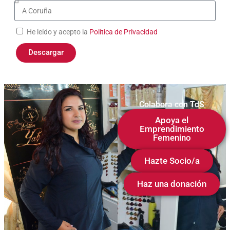
He leído y acepto la
Política de Privacidad
Descargar
Colabora con TdS
Apoya el
Emprendimiento
Femenino
Hazte Socio/a
Haz una donación