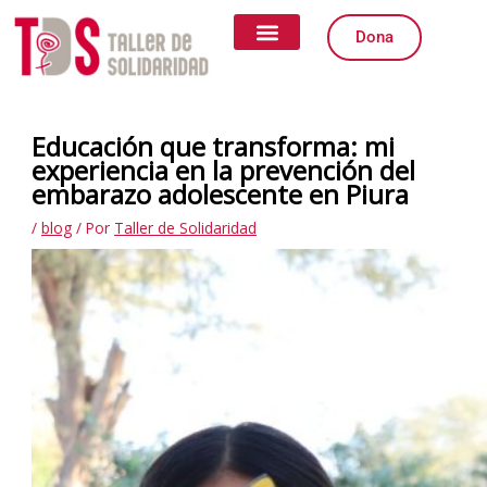
Ir
al
Dona
contenido
Quiénes somos
Qué Hacemos
Igualdad de Género
Formas de Colaborar
Educación que transforma: mi
experiencia en la prevención del
embarazo adolescente en Piura
/
blog
/ Por
Taller de Solidaridad