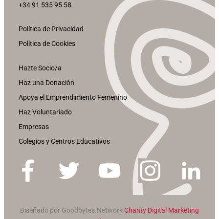
+34 91 535 95 58
Política de Privacidad
Política de Cookies
Hazte Socio/a
Haz una Donación
Apoya el Emprendimiento Femenino
Haz Voluntariado
Empresas
Colegios y Centros Educativos
Diseñado por Goodbytes.Network
Charity Digital Marketing