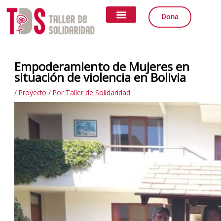
Ir
al
Dona
contenido
Quiénes somos
Qué Hacemos
Igualdad de Género
Formas de Colaborar
Empoderamiento de Mujeres en
situación de violencia en Bolivia
/
Proyecto
/ Por
Taller de Solidaridad