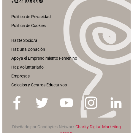
+34 91 535 95 58
Política de Privacidad
Política de Cookies
Hazte Socio/a
Haz una Donación
Apoya el Emprendimiento Femenino
Haz Voluntariado
Empresas
Colegios y Centros Educativos
Diseñado por Goodbytes.Network
Charity Digital Marketing