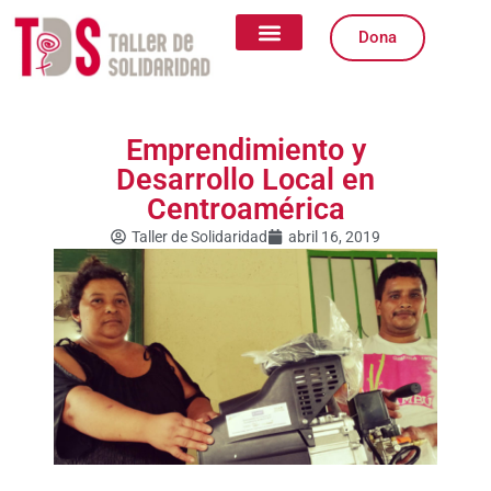
Ir
al
Dona
contenido
Quiénes somos
Qué Hacemos
Igualdad de Género
Formas de Colaborar
Emprendimiento y
Desarrollo Local en
Centroamérica
Taller de Solidaridad
abril 16, 2019