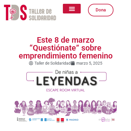
Ir
al
Dona
contenido
Quiénes somos
Qué Hacemos
Igualdad de Género
Formas de Colaborar
Este 8 de marzo
“Questiónate” sobre
emprendimiento femenino
Taller de Solidaridad
marzo 5, 2025