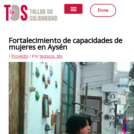
Ir
al
Dona
contenido
Quiénes somos
Qué Hacemos
Igualdad de Género
Formas de Colaborar
Fortalecimiento de capacidades de
mujeres en Aysén
/
Proyecto
/ Por
tecnicos_tds