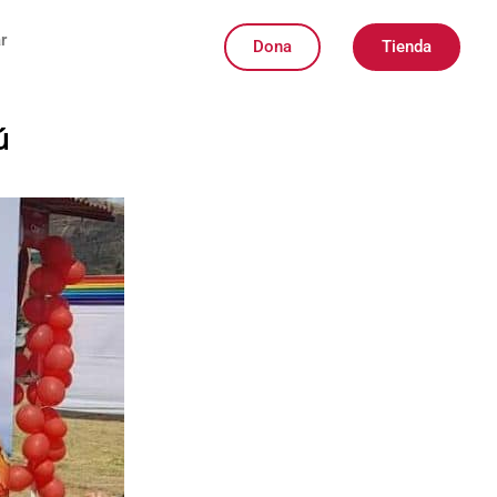
r
Dona
Tienda
ú