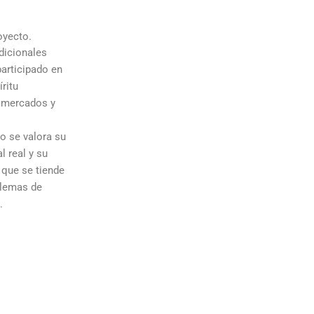
oyecto.
dicionales
participado en
ritu
s mercados y
no se valora su
l real y su
 que se tiende
blemas de
.