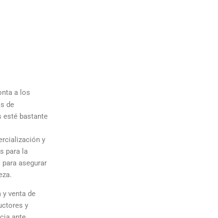
nta a los
os de
s esté bastante
ercialización y
s para la
 para asegurar
eza.
 y venta de
uctores y
cia ante