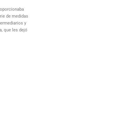
proporcionaba
erie de medidas
termediarios y
a, que les dejó