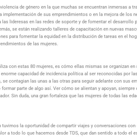
la violencia de género en la que muchas se encuentran inmersas a tr
la implementación de sus emprendimientos o en la mejora de los n
a las lideresas en las redes de soporte y de fomentar el desarrollo 
ás, se están realizando talleres de capacitación en nuevas mascu
nes para fomentar la equidad en la distribución de tareas en el hog
rendimientos de las mujeres.
aliza con estas 80 mujeres, es cómo ellas mismas se organizan en 
a enorme capacidad de incidencia política al ser reconocidas por la
 se contagian las unas a las otras para seguir adelante con sus em
formar parte de algo así. Ver cómo se alientan y apoyan, siempre
rador. Sin duda, una gran fortaleza que las mujeres de todas las ed
n tuvimos la oportunidad de compartir viajes y conversaciones con 
valor a todo lo que hacemos desde TDS, que dan sentido a todo el