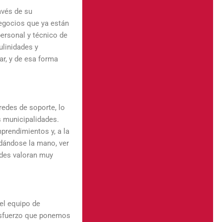
avés de su
egocios que ya están
personal y técnico de
linidades y
ar, y de esa forma
redes de soporte, lo
s municipalidades.
prendimientos y, a la
 dándose la mano, ver
ades valoran muy
el equipo de
 esfuerzo que ponemos