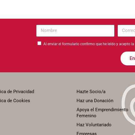
Nombre
Correo
electrón
Al enviar el formulario confirmo que he leído y acepto la
En
tica de Privacidad
Hazte Socio/a
tica de Cookies
Haz una Donación
Apoya el Emprendimiento
Femenino
Haz Voluntariado
Empresas