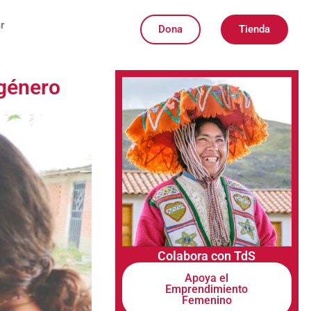
r
Dona
Tienda
 género
Colabora con TdS
Apoya el
Emprendimiento
Femenino