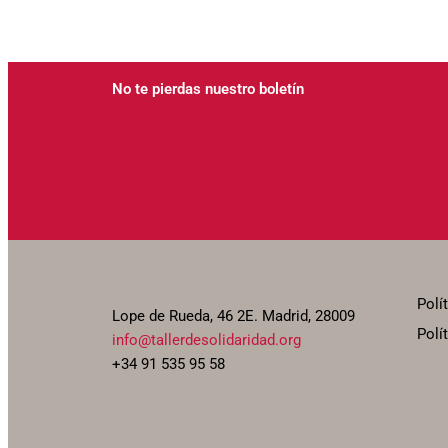
No te pierdas nuestro boletín
Polí
Lope de Rueda, 46 2E. Madrid, 28009
Polí
info@tallerdesolidaridad.org
+34 91 535 95 58