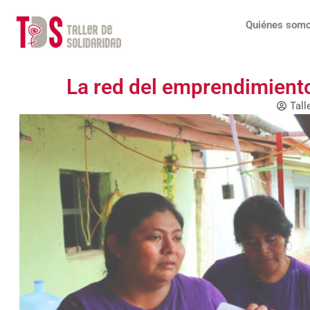
Ir
al
Quiénes som
contenido
La red del emprendimiento
Tall