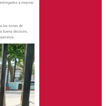
 entregados a mejorar
 a las zonas de
a buena decisión,
speranza.