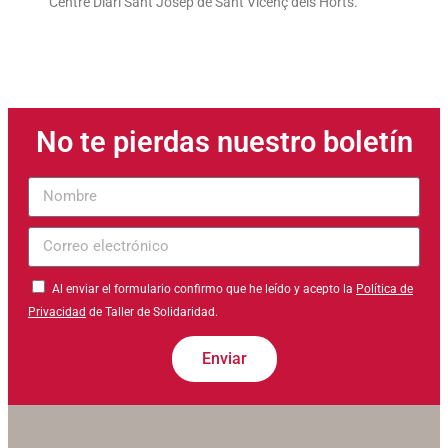
Centre Diari Sant Josep de Sant Vicenç dels Horts.
No te pierdas nuestro boletín
Nombre
Correo
electrónico
Al enviar el formulario confirmo que he leído y acepto la
Política de
Privacidad
de Taller de Solidaridad.
Enviar