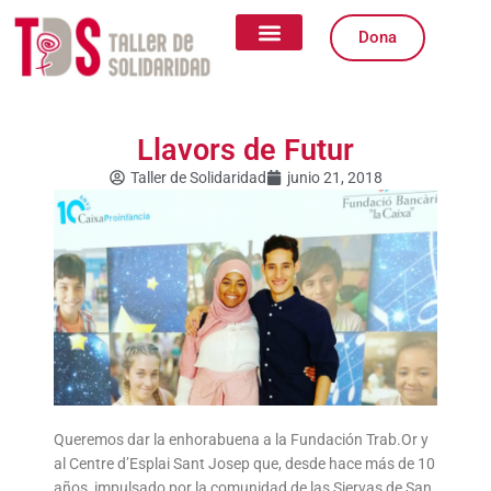
Ir
al
Dona
contenido
Quiénes somos
Qué Hacemos
Igualdad de Género
Formas de Colaborar
Llavors de Futur
Taller de Solidaridad
junio 21, 2018
Queremos dar la enhorabuena a la Fundación Trab.Or y
al Centre d’Esplai Sant Josep que, desde hace más de 10
años, impulsado por la comunidad de las Siervas de San