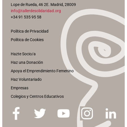
Lope de Rueda, 46 2E. Madrid, 28009
info@tallerdesolidaridad.org
+34 91 535 95 58
Política de Privacidad
Política de Cookies
Hazte Socio/a
Haz una Donación
Apoya el Emprendimiento Femenino
Haz Voluntariado
Empresas
Colegios y Centros Educativos