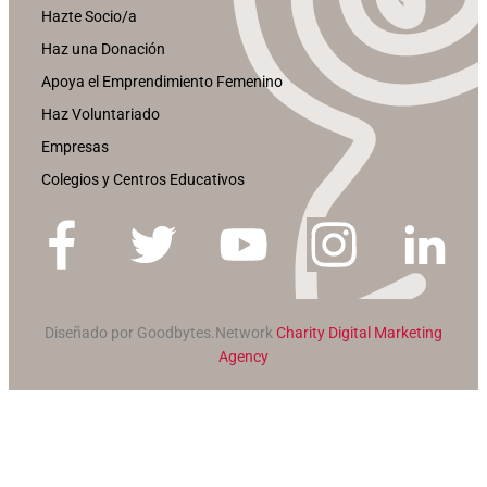
Hazte Socio/a
Haz una Donación
Apoya el Emprendimiento Femenino
Haz Voluntariado
Empresas
Colegios y Centros Educativos
Diseñado por Goodbytes.Network
Charity Digital Marketing
Agency