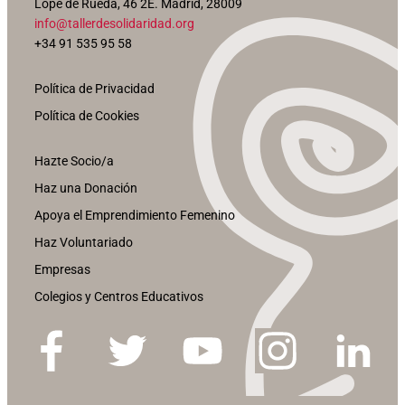
Lope de Rueda, 46 2E. Madrid, 28009
info@tallerdesolidaridad.org
+34 91 535 95 58
Política de Privacidad
Política de Cookies
Hazte Socio/a
Haz una Donación
Apoya el Emprendimiento Femenino
Haz Voluntariado
Empresas
Colegios y Centros Educativos