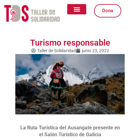
Ir
al
Dona
contenido
Quiénes somos
Qué Hacemos
Igualdad de Género
Formas de Colaborar
Turismo responsable
Taller de Solidaridad
junio 23, 2022
La Ruta Turística del Ausangate presente en
el Salón Turístico de Galicia