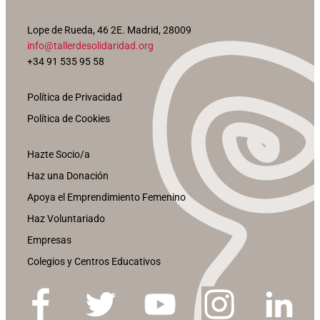
Lope de Rueda, 46 2E. Madrid, 28009
info@tallerdesolidaridad.org
+34 91 535 95 58
Política de Privacidad
Política de Cookies
Hazte Socio/a
Haz una Donación
Apoya el Emprendimiento Femenino
Haz Voluntariado
Empresas
Colegios y Centros Educativos