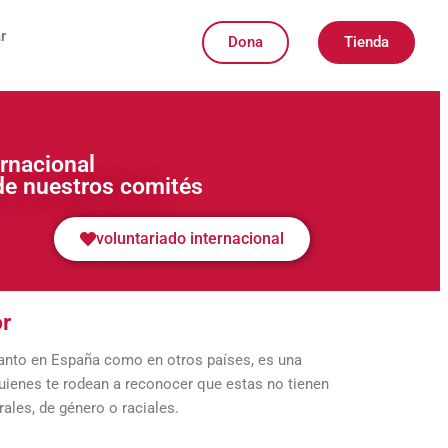
r
Dona
Tienda
rnacional
de nuestros comités
voluntariado internacional
or
 Tanto en España como en otros países, es una
 quienes te rodean a reconocer que estas no tienen
ales, de género o raciales.