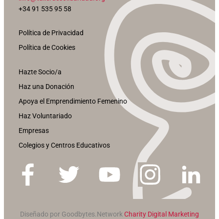
+34 91 535 95 58
Política de Privacidad
Política de Cookies
Hazte Socio/a
Haz una Donación
Apoya el Emprendimiento Femenino
Haz Voluntariado
Empresas
Colegios y Centros Educativos
Diseñado por Goodbytes.Network
Charity Digital Marketing