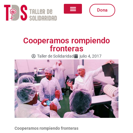
Ir
al
Dona
contenido
Quiénes somos
Qué Hacemos
Igualdad de Género
Formas de Colaborar
Cooperamos rompiendo
fronteras
Taller de Solidaridad
julio 4, 2017
Cooperamos rompiendo fronteras