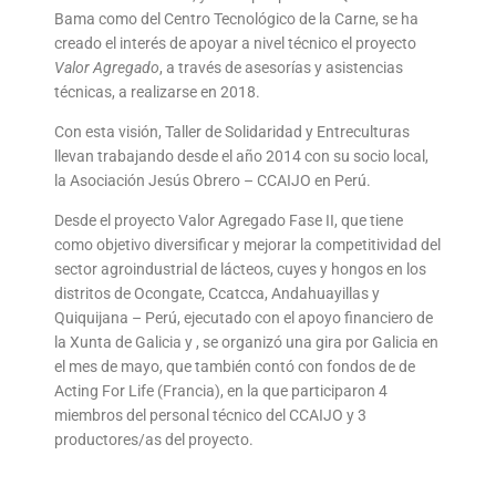
Bama como del Centro Tecnológico de la Carne, se ha
creado el interés de apoyar a nivel técnico el proyecto
Valor Agregado
, a través de asesorías y asistencias
técnicas, a realizarse en 2018.
Con esta visión, Taller de Solidaridad y Entreculturas
llevan trabajando desde el año 2014 con su socio local,
la Asociación Jesús Obrero – CCAIJO en Perú.
Desde el proyecto Valor Agregado Fase II, que tiene
como objetivo diversificar y mejorar la competitividad del
sector agroindustrial de lácteos, cuyes y hongos en los
distritos de Ocongate, Ccatcca, Andahuayillas y
Quiquijana – Perú, ejecutado con el apoyo financiero de
la Xunta de Galicia y , se organizó una gira por Galicia en
el mes de mayo, que también contó con fondos de de
Acting For Life (Francia), en la que participaron 4
miembros del personal técnico del CCAIJO y 3
productores/as del proyecto.
Escribe
Nombre*
Correo
Web