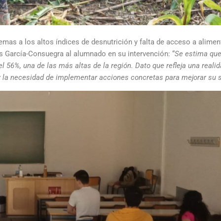
mas a los altos índices de desnutrición y falta de acceso a aliment
s García-Consuegra al alumnado en su intervención: “
Se estima que
el 56%, una de las más altas de la región. Dato que refleja una real
 la necesidad de implementar acciones concretas para mejorar su si