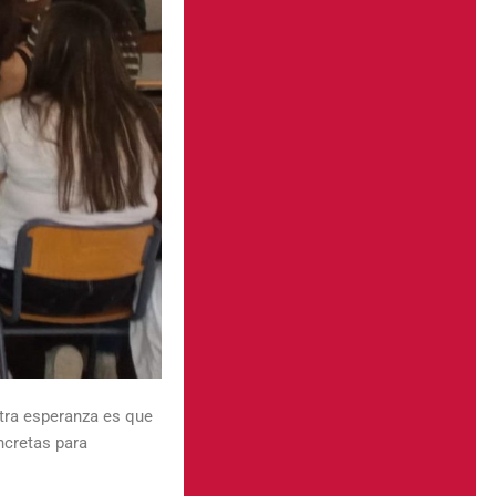
tra esperanza es que
ncretas para