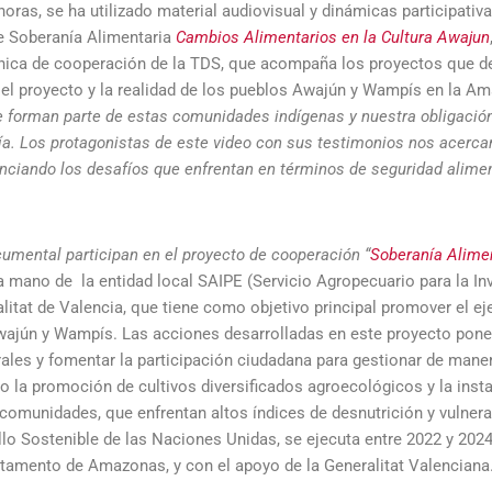
ras, se ha utilizado material audiovisual y dinámicas participativ
e Soberanía Alimentaria
Cambios Alimentarios en la Cultura Awajun
nica de cooperación de la TDS, que acompaña los proyectos que de
 el proyecto y la realidad de los pueblos Awajún y Wampís en la A
que forman parte de estas comunidades indígenas y nuestra obligaci
a. Los protagonistas de este video con sus testimonios nos acercan
iando los desafíos que enfrentan en términos de seguridad aliment
umental participan en el proyecto de cooperación “
Soberanía Alimen
 mano de la entidad local SAIPE (Servicio Agropecuario para la In
tat de Valencia, que tiene como objetivo principal promover el eje
ajún y Wampís. Las acciones desarrolladas en este proyecto pone
rales y fomentar la participación ciudadana para gestionar de maner
o la promoción de cultivos diversificados agroecológicos y la inst
 comunidades, que enfrentan altos índices de desnutrición y vulner
lo Sostenible de las Naciones Unidas, se ejecuta entre 2022 y 2024
tamento de Amazonas, y con el apoyo de la Generalitat Valenciana