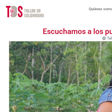
Ir
al
Quiénes som
contenido
Escuchamos a los p
Tal