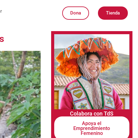
r
Dona
Tienda
s
Colabora con TdS
Apoya el
Emprendimiento
Femenino