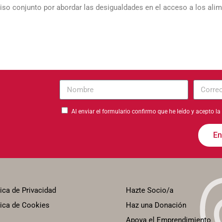
iso conjunto por abordar las desigualdades en el acceso a los ali
Nombre
Correo
electrón
Al enviar el formulario confirmo que he leído y acepto la
En
tica de Privacidad
Hazte Socio/a
tica de Cookies
Haz una Donación
Apoya el Emprendimiento