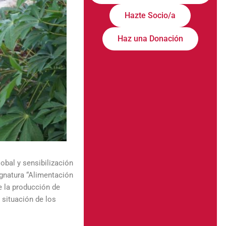
Hazte Socio/a
Haz una Donación
obal y sensibilización
ignatura “Alimentación
e la producción de
 situación de los