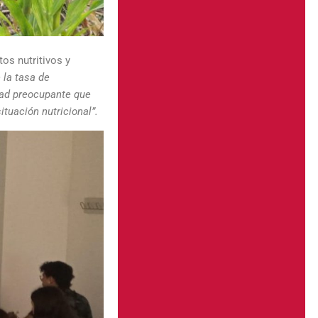
os nutritivos y
 la tasa de
idad preocupante que
tuación nutricional”.