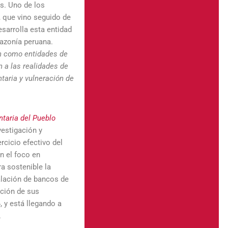
as. Uno de los
, que vino seguido de
sarrolla esta entidad
mazonía peruana.
ón como entidades de
 a las realidades de
aria y vulneración de
taria del Pueblo
vestigación y
rcicio efectivo del
n el foco en
a sostenible la
alación de bancos de
ación de sus
, y está llegando a
.