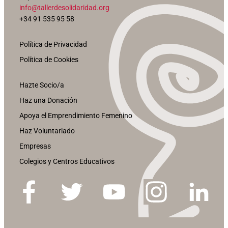
info@tallerdesolidaridad.org
+34 91 535 95 58
Política de Privacidad
Política de Cookies
Hazte Socio/a
Haz una Donación
Apoya el Emprendimiento Femenino
Haz Voluntariado
Empresas
Colegios y Centros Educativos