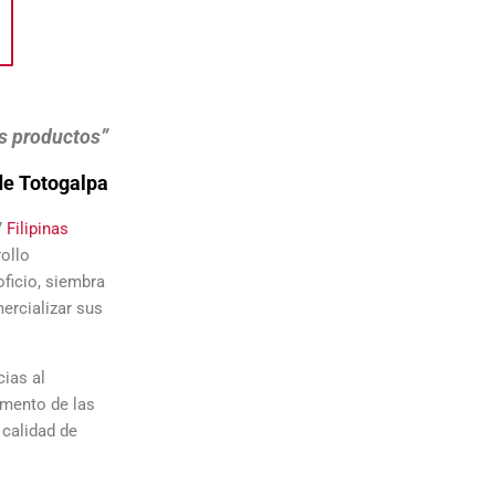
s productos”
de Totogalpa
7
Filipinas
ollo
oficio, siembra
ercializar sus
cias al
emento de las
 calidad de