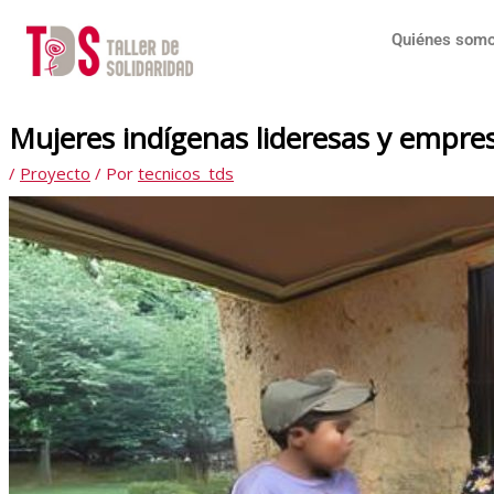
Ir
al
Quiénes som
contenido
Mujeres indígenas lideresas y empres
/
Proyecto
/ Por
tecnicos_tds