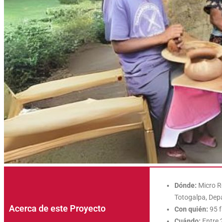
Dónde:
Micro R
Totogalpa, Dep
Acerca de este Proyecto
Con quién:
95 f
Cuándo:
Entre 