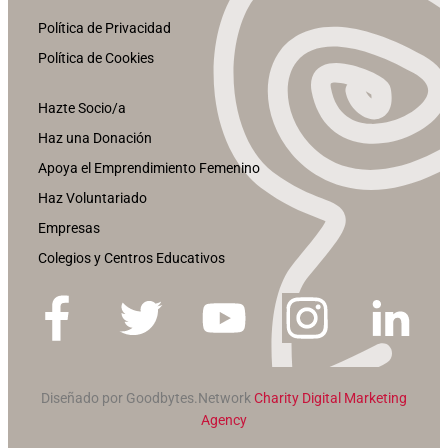
Política de Privacidad
Política de Cookies
Hazte Socio/a
Haz una Donación
Apoya el Emprendimiento Femenino
Haz Voluntariado
Empresas
Colegios y Centros Educativos
Diseñado por Goodbytes.Network
Charity Digital Marketing
Agency