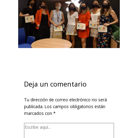
Escribe
Nombre*
Correo
Web
aquí...
electrónico*
Deja un comentario
Tu dirección de correo electrónico no será
publicada.
Los campos obligatorios están
marcados con
*