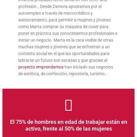
profesión… Desde Zamora apostamos por el
autoempleo a través de microcréditos y
asesoramiento, para permitir a mujeres y jóvenes
como Marta comprar su máquina de coser para
poner en práctica sus conocimientos profesionales e
iniciar un negocio. Marta es la cara visible de otras
muchas mujeres y jóvenes que se enfrentan a un
contexto social en el que las oportunidades para
labrarse un futuro son escasas y que gracias al
proyecto emprendamos
han iniciado sus negocios
de estética, de confección, repostería, turismo…
El 75% de hombres en edad de trabajar están en
activo, frente al 50% de las mujeres